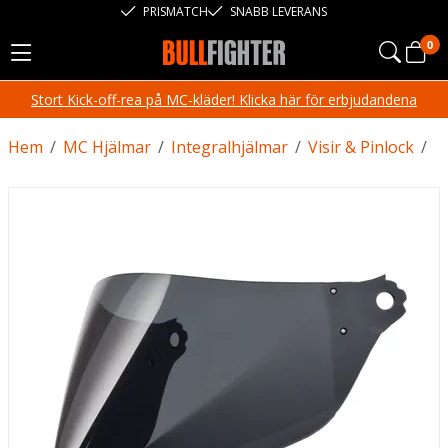
PRISMATCH
SNABB LEVERANS
0
Stort Kick-off-rea på MC-kläder! Klicka här för erbjudandena
Hem
/
MC Hjälmar
/
Integralhjälmar
/
Visir & Pinlock
/