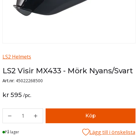
LS2 Helmets
LS2 Visir MX433 - Mörk Nyans/Svart
Art.nr:
45022268500
kr 595
/
pc.
1
Köp
Lägg till i önskelista
Lager
På lager