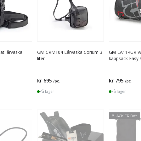
ät lårväska
Givi CRM104 Lårväska Corium 3
Givi EA114GR V
liter
kappsäck Easy 3
kr 695
kr 795
/pc.
/pc.
På lager
På lager
BLACK FRIDAY