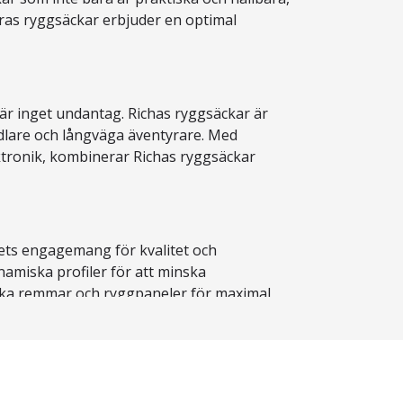
ras ryggsäckar erbjuder en optimal
 är inget undantag. Richas ryggsäckar är
dlare och långväga äventyrare. Med
ektronik, kombinerar Richas ryggsäckar
ets engagemang för kvalitet och
amiska profiler för att minska
iska remmar och ryggpaneler för maximal
a design och praktiska förvaringslösningar.