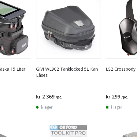
äska 15 Liter
GIVI WL902 Tanklocked 5L Kan
LS2 Crossbody 
Låses
kr 2 369
kr 299
/pc.
/pc.
På lager
På lager