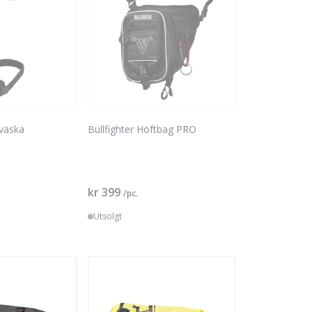
 väska
Bullfighter Höftbag PRO
kr 399
/pc.
Utsolgt