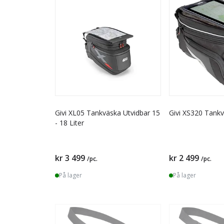
Givi XL05 Tankväska Utvidbar 15
Givi XS320 Tankv
- 18 Liter
kr 3 499
kr 2 499
/pc.
/pc.
På lager
På lager