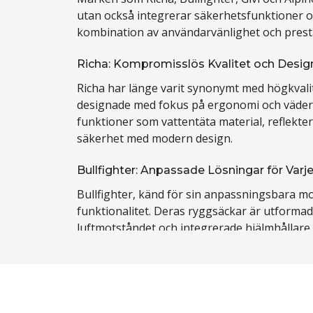
utan också integrerar säkerhetsfunktioner o
kombination av användarvänlighet och prest
Richa: Kompromisslös Kvalitet och Desig
Richa har länge varit synonymt med högkvalit
designade med fokus på ergonomi och väderbe
funktioner som vattentäta material, reflekte
säkerhet med modern design.
Bullfighter: Anpassade Lösningar för Varj
Bullfighter, känd för sin anpassningsbara m
funktionalitet. Deras ryggsäckar är utforma
luftmotståndet och integrerade hjälmhållar
komfort under längre åkturer.
Givi: Innovation och Praktisk Förvaring
Givi, världsledande inom motorcykeltillbehö