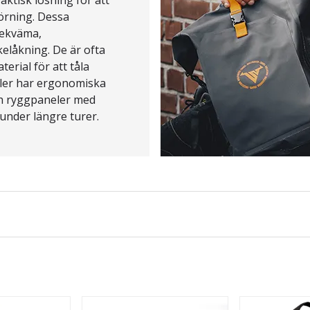
körning. Dessa
bekväma,
elåkning. De är ofta
terial för att tåla
ler har ergonomiska
h ryggpaneler med
 under längre turer.
unktioner som
ade regnskydd. Dessa
isk lösning för att
etsdokument till
ehör för den moderna