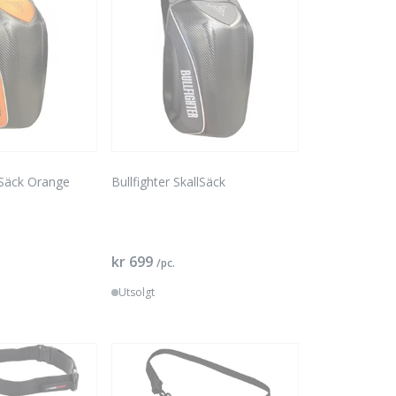
llSäck Orange
Bullfighter SkallSäck
kr 699
/pc.
Utsolgt