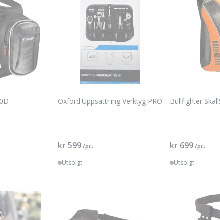
00D
Oxford Uppsättning Verktyg PRO
Bullfighter Ska
kr 599
kr 699
/pc.
/pc.
Utsolgt
Utsolgt