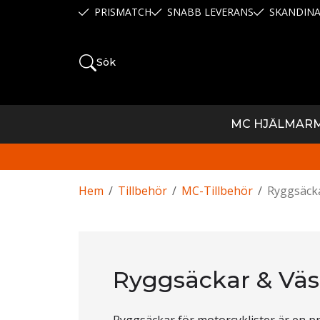
PRISMATCH
SNABB LEVERANS
SKANDINA
Sök
MC HJÄLMAR
Hem
/
Tillbehör
/
MC-Tillbehör
/
Ryggsäck
Ryggsäckar & Väs
Ryggsäckar för motorcyklister är en pr