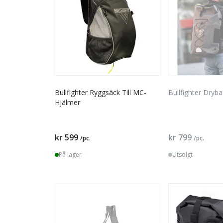
Bullfighter Ryggsäck Till MC-
Bullfighter Dryb
Hjälmer
kr 599
kr 799
/pc.
/pc.
På lager
Utsolgt