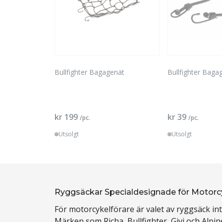
Bullfighter Bagagenät
Bullfighter Bag
kr 199
kr 39
/pc.
/pc.
Utsolgt
Utsolgt
Ryggsäckar Specialdesignade för Motorcyke
För motorcykelförare är valet av ryggsäck int
Märken som Richa, Bullfighter, Givi och Alpi