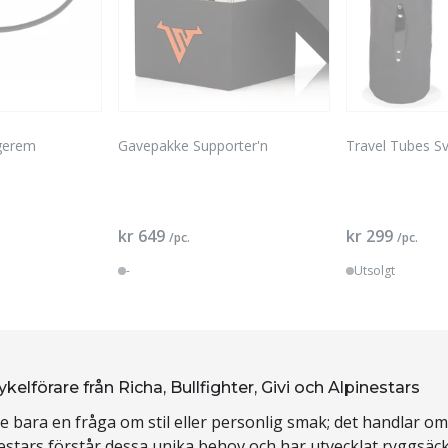
agerem
Gavepakke Supporter'n
Travel Tubes Sv
kr 649
kr 299
/pc.
/pc.
-
Utsolgt
lförare från Richa, Bullfighter, Givi och Alpinestars
e bara en fråga om stil eller personlig smak; det handlar om
nestars förstår dessa unika behov och har utvecklat ryggsäck