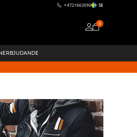
+4721663090
SE
0
N
ERBJUDANDE