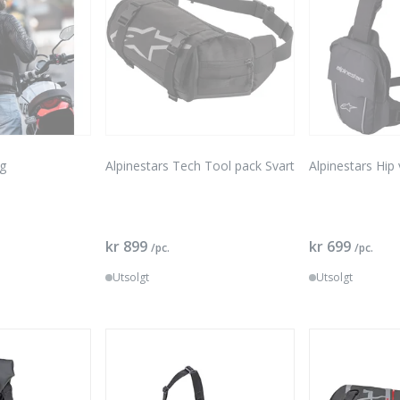
ag
Alpinestars Tech Tool pack Svart
Alpinestars Hip
kr 899
kr 699
/pc.
/pc.
Utsolgt
Utsolgt