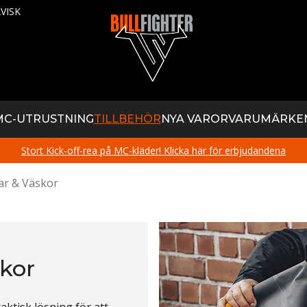
VISK
MC-UTRUSTNING
TILLBEHÖR
NYA VAROR
VARUMÄRKE
Stort Kick-off-rea på MC-kläder! Klicka här för erbjudandena
ar & Väskor
kor
aktisk lösning för att