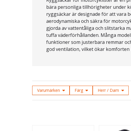
bära personliga tillhörigheter under 
ryggsäckar är designade för att vara 
aerodynamiska och säkra för motorcyk
gjorda av vattentåliga och slitstarka ma
tuffa väderförhållanden. Många model
funktioner som justerbara remmar oc
god ventilation, vilket ökar komforten
En del ryggsäckar inkluderar specialf
hjälmhållare, laptopfack och integrer
ryggsäckar erbjuder en säker och prakt
förvara och transportera allt från arb
resväskor och är ett oumbärligt tillb
Varumärken
Färg
Herr / Dam
motorcyklisten.