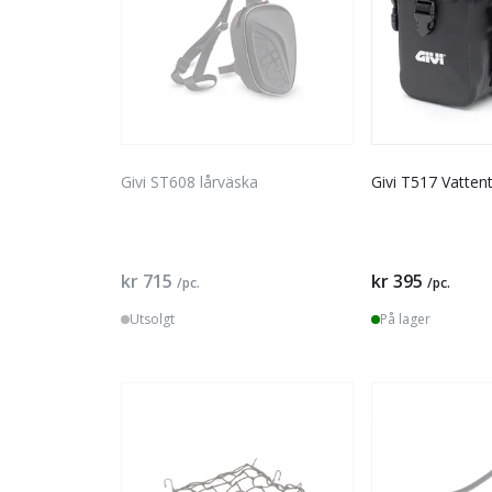
Givi ST608 lårväska
Givi T517 Vattent
kr 715
kr 395
/pc.
/pc.
Utsolgt
På lager