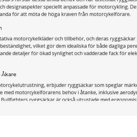
ch designaspekter speciellt anpassade för motorcykling. De
anda för att möta de höga kraven från motorcykelförare.
n
ativa motorcykelkläder och tillbehör, och deras ryggsäckar
ständighet, vilket gör dem idealiska för både dagliga pen
rande detaljer för ökad synlighet och vadderade fack för el
e Åkare
otorcykelutrustning, erbjuder ryggsäckar som speglar märk
de med motorcykelförarens behov i åtanke, inklusive aerodyn
e. Bullfighters ryggsäckar är också utrustade med ergonom
r, erbjuder ryggsäckar som utmärker sig genom sin innovativ