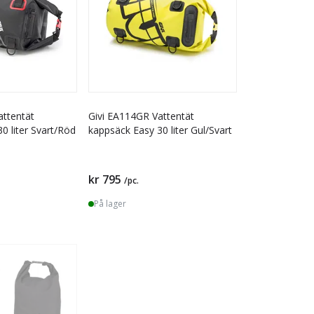
attentät
Givi EA114GR Vattentät
0 liter Svart/Röd
kappsäck Easy 30 liter Gul/Svart
kr 795
/pc.
På lager