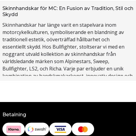
Skinnhandskar för MC: En Fusion av Tradition, Stil och
Skydd
Skinnhandskar har länge varit en stapelvara inom
motorcykelkulturen, symboliserande en blandning av
traditionell estetik, oöverträffad hållbarhet och
essentiellt skydd. Hos Bullfighter, stoltserar vi med en
noggrant utvald kollektion av skinnhandskar från
världsledande märken som Alpinestars, Sweep,
Bullfighter, LS2, och Richa. Varje par erbjuder en unik
kombination av handskmakarkonst, innovativ design och
toppmodern skyddsteknologi, tillgodoser behoven hos
moderna åkare som värdesätter både stil och
säkerhetsprestanda.
Alpinestars: Pionjärer inom Prestanda och Skydd
Betalning
Alpinestars är synonymt med innovation och ledarskap
inom motorcykelsäkerhet. Deras skinnhandskar är ingen
undantag, utformade med precision för att ge optimalt