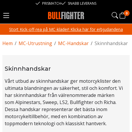
PRISMATCH
SNABB LEVERANS
0
Stort Kick-off-rea på MC-kläder! Klicka här för erbjudandena
Hem
/
MC-Utrustning
/
MC-Handskar
/
Skinnhandskar
Skinnhandskar
Vårt utbud av skinnhandskar ger motorcyklister den
ultimata blandningen av säkerhet, stil och komfort. Vi
har skinnhandskar från välrenommerade märken
som Alpinestars, Sweep, LS2, Bullfighter och Richa.
Dessa handskar representerar det bästa inom
motorcykeltillbehör, med en kombination av
toppmodern teknologi och klassiskt hantverk.