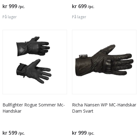
kr 999
kr 699
/pc.
/pc.
På lager
På lager
Bullfighter Rogue Sommer Mc-
Richa Nansen WP MC-Handskar
Handskar
Dam Svart
kr 599
kr 999
/pc.
/pc.