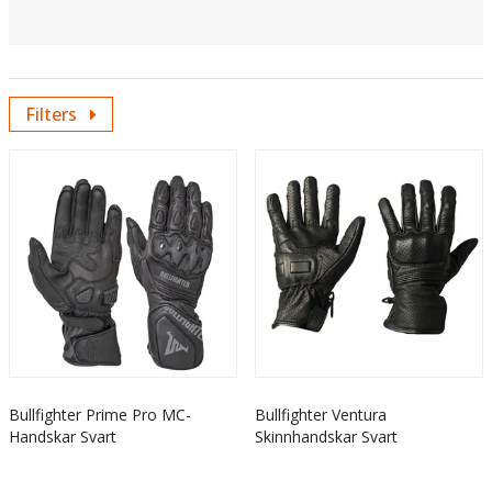
Våra skinnhandskar är designade för att möta olika
behov och körstilar. Oavsett om du är ute efter robust
skydd för racing, bekväma touringalternativ, eller
mångsidiga handskar för dagligt bruk, har vi något
Filters
för alla. Varje modell är noggrant konstruerad för att
erbjuda optimal säkerhet och komfort, samtidigt som
de behåller en elegant och modern stil. Utforska vårt
sortiment för att hitta skinnhandskar som inte bara
skyddar dina händer, utan också förstärker din
körupplevelse och personliga stil på vägen.
Bullfighter Prime Pro MC-
Bullfighter Ventura
Handskar Svart
Skinnhandskar Svart