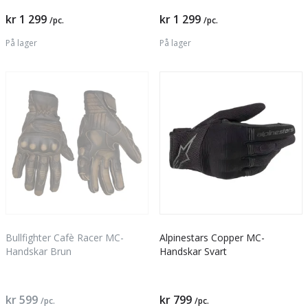
kr 1 299
kr 1 299
/pc.
/pc.
På lager
På lager
Bullfighter Cafè Racer MC-
Alpinestars Copper MC-
Handskar Brun
Handskar Svart
kr 599
kr 799
/pc.
/pc.