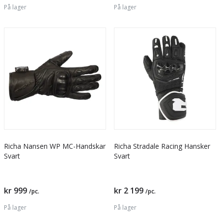
På lager
På lager
Richa Nansen WP MC-Handskar
Richa Stradale Racing Hansker
Svart
Svart
kr 999
kr 2 199
/pc.
/pc.
På lager
På lager