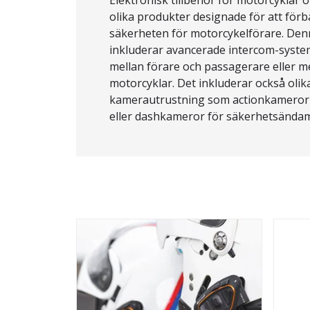
olika produkter designade för att förb
säkerheten för motorcykelförare. Den
inkluderar avancerade intercom-syst
mellan förare och passagerare eller me
motorcyklar. Det inkluderar också olik
kamerautrustning som actionkameror f
eller dashkameror för säkerhetsändam
tillåter förare att lyssna på musik ell
under färd, samt specialdesignade lås
för att skydda motorcykeln mot stöld, 
kategori. Dessa tillbehör är utformade 
användarvänliga och kompatibla med d
motorcykelmodeller, vilket gör dem till e
alla motorcykelentusiaster