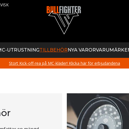
VISK
MC-UTRUSTNING
TILLBEHÖR
NYA VAROR
VARUMÄRKE
Stort Kick-off-rea på MC-kläder! Klicka här för erbjudandena
hör
 omfattar en mängd