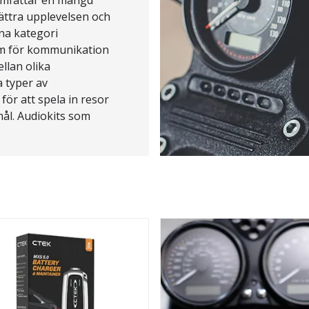
ättra upplevelsen och
na kategori
em för kommunikation
llan olika
a typer av
ör att spela in resor
ål. Audiokits som
er GPS-anvisningar
 och säkerhetssystem
ingår också i denna
för att vara hållbara,
e flesta
tt viktigt tillägg för