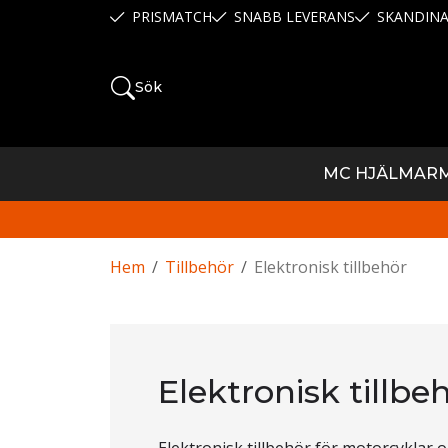
PRISMATCH
SNABB LEVERANS
SKANDINA
Sök
MC HJÄLMAR
Hem
/
Tillbehör
/
Elektronisk tillbehör
Elektronisk tillbe
Elektronisk tillbehör för motorcyklar