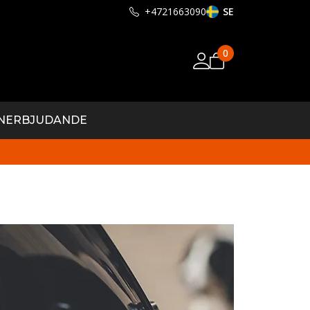
+4721663090
SE
0
N
ERBJUDANDE