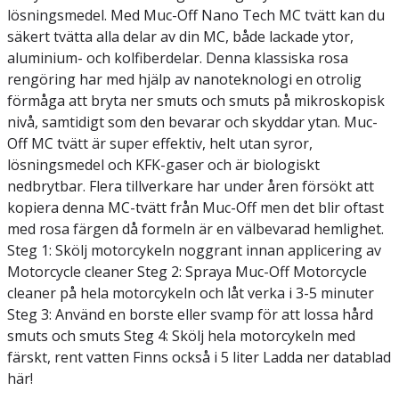
lösningsmedel. Med Muc-Off Nano Tech MC tvätt kan du
säkert tvätta alla delar av din MC, både lackade ytor,
aluminium- och kolfiberdelar. Denna klassiska rosa
rengöring har med hjälp av nanoteknologi en otrolig
förmåga att bryta ner smuts och smuts på mikroskopisk
nivå, samtidigt som den bevarar och skyddar ytan. Muc-
Off MC tvätt är super effektiv, helt utan syror,
lösningsmedel och KFK-gaser och är biologiskt
nedbrytbar. Flera tillverkare har under åren försökt att
kopiera denna MC-tvätt från Muc-Off men det blir oftast
med rosa färgen då formeln är en välbevarad hemlighet.
Steg 1: Skölj motorcykeln noggrant innan applicering av
Motorcycle cleaner Steg 2: Spraya Muc-Off Motorcycle
cleaner på hela motorcykeln och låt verka i 3-5 minuter
Steg 3: Använd en borste eller svamp för att lossa hård
smuts och smuts Steg 4: Skölj hela motorcykeln med
färskt, rent vatten Finns också i 5 liter Ladda ner datablad
här!