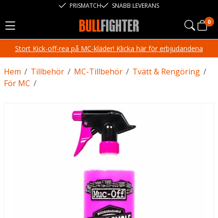
PRISMATCH
SNABB LEVERANS
0
Stort Kick-off-rea på MC-kläder! Klicka här för erbjudandena
Hem
/
Tillbehör
/
MC-Tillbehör
/
Tvätt & Rengöring
/
För MC
/