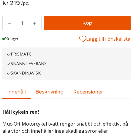
kr 219
/
pc.
1
Köp
Lägg till i önskelista
Lager
På lager
PRISMATCH
SNABB LEVERANS
SKANDINAVISK
Innehåll
Beskrivning
Recensioner
Håll cykeln ren!
Muc-Off Motorcykel tvätt rengör snabbt och effektivt på
alla ytor och innehåller inga skadliga syror eller