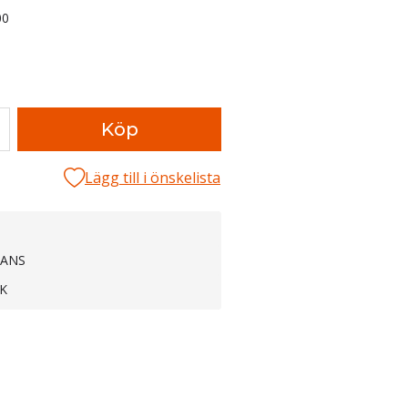
00
Köp
Lägg till i önskelista
RANS
K