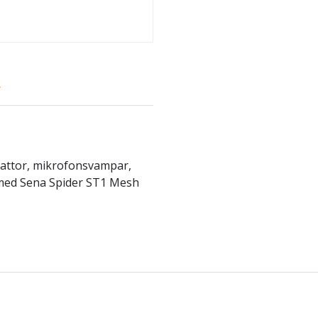
r
lattor, mikrofonsvampar,
 med Sena Spider ST1 Mesh