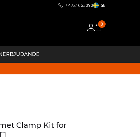
+4721663090
SE
0
N
ERBJUDANDE
et Clamp Kit for
T1