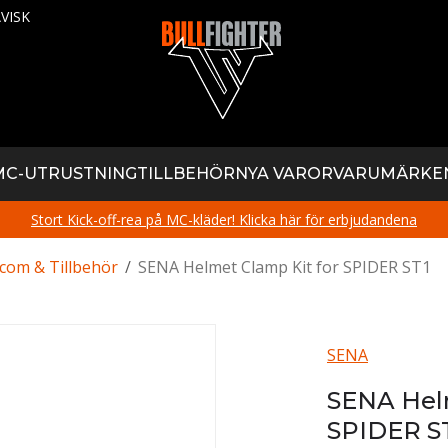
VISK
MC-UTRUSTNING
TILLBEHÖR
NYA VAROR
VARUMÄRKE
Stort Kick-off-rea på MC-kläder! Klicka här för erbjudandena
rcom & Tillbehör
/
SENA Helmet Clamp Kit for SPIDER ST1
SENA
SENA Helm
SPIDER S