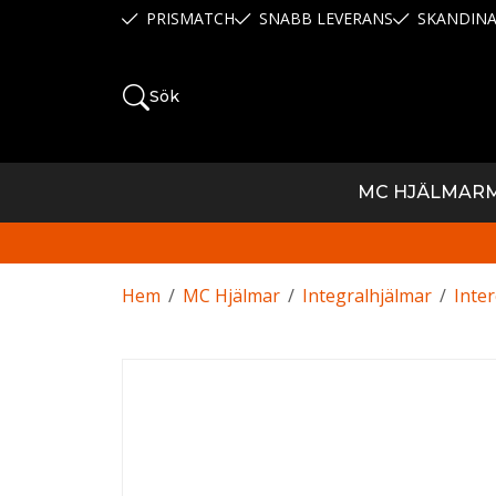
PRISMATCH
SNABB LEVERANS
SKANDINA
Sök
MC HJÄLMAR
Hem
/
MC Hjälmar
/
Integralhjälmar
/
Inte