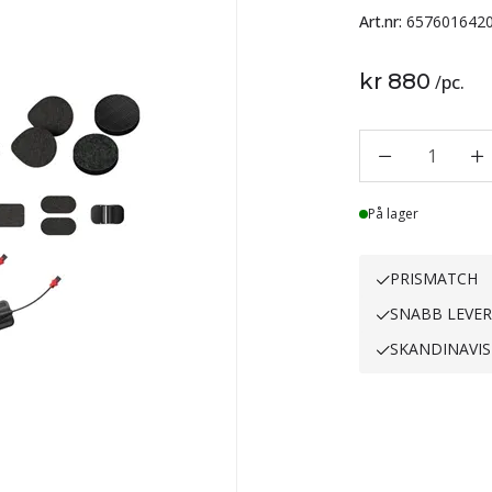
Art.nr:
657601642
kr 880
/
pc.
1
Lager
På lager
PRISMATCH
SNABB LEVE
SKANDINAVIS