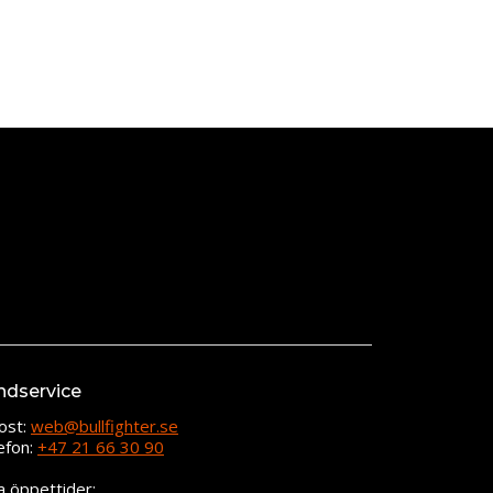
ndservice
ost:
web@bullfighter.se
efon:
+47 21 66 30 90
a öppettider: