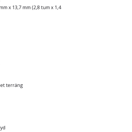
m
mm x 13,7 mm (2,8 tum x 1,4
)
pet terräng
lyd