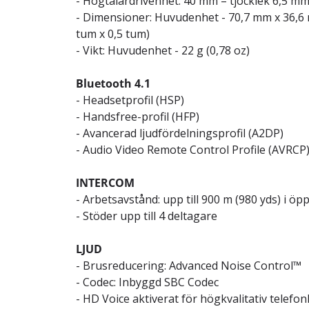
- Högtalardrivenhet: 40 mm – tjocklek 6,5 m
- Dimensioner: Huvudenhet - 70,7 mm x 36,6 
tum x 0,5 tum)
- Vikt: Huvudenhet - 22 g (0,78 oz)
Bluetooth 4.1
- Headsetprofil (HSP)
- Handsfree-profil (HFP)
- Avancerad ljudfördelningsprofil (A2DP)
- Audio Video Remote Control Profile (AVRCP
INTERCOM
- Arbetsavstånd: upp till 900 m (980 yds) i öp
- Stöder upp till 4 deltagare
LJUD
- Brusreducering: Advanced Noise Control™
- Codec: Inbyggd SBC Codec
- HD Voice aktiverat för högkvalitativ telefon