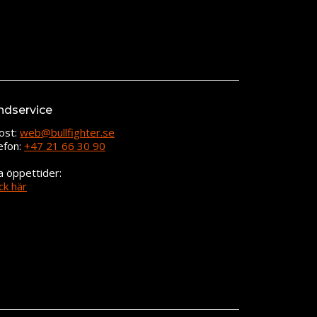
ndservice
ost:
web@bullfighter.se
efon:
+47 21 66 30 90
a öppettider:
ck här