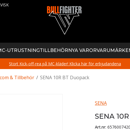
VISK
MC-UTRUSTNING
TILLBEHÖR
NYA VAROR
VARUMÄRKE
Stort Kick-off-rea på MC-kläder! Klicka här för erbjudandena
rcom & Tillbehör
/
SENA 10R BT Duopack
SENA
SENA 10R
Art.nr:
657600742