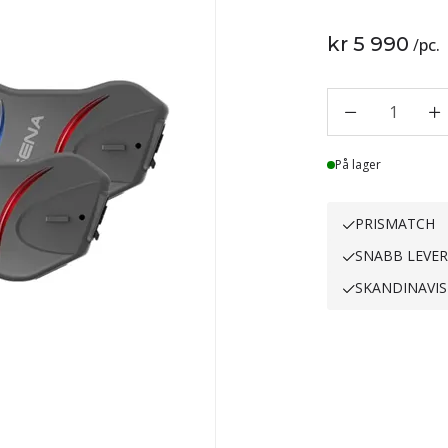
kr 5 990
/
pc.
1
Lager
På lager
PRISMATCH
SNABB LEVE
SKANDINAVIS