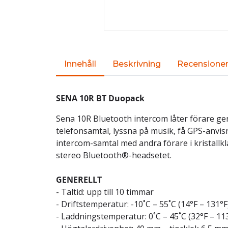
Innehåll
Beskrivning
Recensione
SENA 10R BT Duopack
Sena 10R Bluetooth intercom låter förare g
telefonsamtal, lyssna på musik, få GPS-anvis
intercom-samtal med andra förare i kristallkl
stereo Bluetooth®-headsetet.
GENERELLT
- Taltid: upp till 10 timmar
- Driftstemperatur: -10˚C – 55˚C (14°F – 131°F
- Laddningstemperatur: 0˚C – 45˚C (32°F – 11