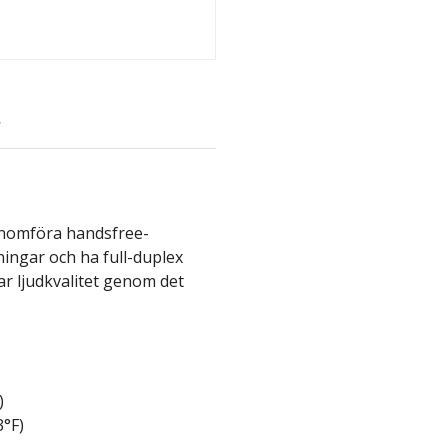
r
enomföra handsfree-
ningar och ha full-duplex
ar ljudkvalitet genom det
)
3°F)