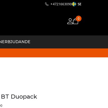
+4721663090
SE
0
N
ERBJUDANDE
 BT Duopack
00