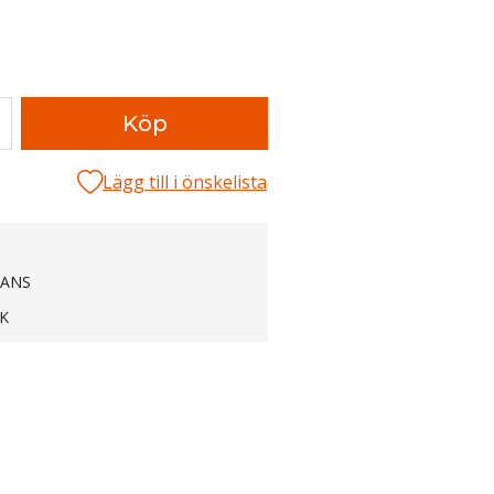
Köp
Lägg till i önskelista
RANS
K