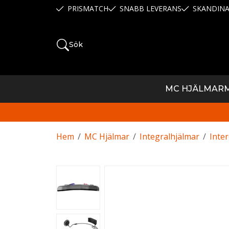
PRISMATCH
SNABB LEVERANS
SKANDINA
Sök
MC HJÄLMAR
Hem
/
MC Hjälmar
/
Integralhjälmar
/
Inte