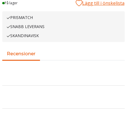
Lägg till i önskelista
Lager
På lager
PRISMATCH
SNABB LEVERANS
SKANDINAVISK
Recensioner