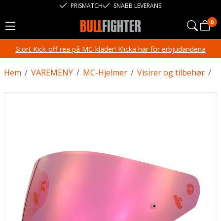
PRISMATCH
SNABB LEVERANS
0
Stort Kick-off-rea på MC-kläder! Klicka här för erbjudandena
Hem
/
VAREMENY
/
MC-Hjelmer
/
Visirer og tilbehør
/