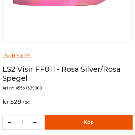
LS2 Helmets
LS2 Visir FF811 - Rosa Silver/Rosa
Spegel
Art.nr:
45561639000
kr 529
/
pc.
1
Köp