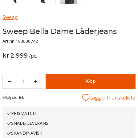
Sweep
Sweep Bella Dame Läderjeans
Art.nr:
183600742
kr 2 999
/
pc.
1
Köp
Lägg till i önskelista
Lager
Välj storlek
PRISMATCH
SNABB LEVERANS
SKANDINAVISK