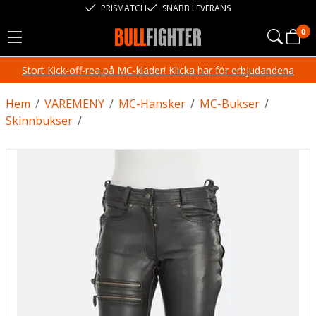
PRISMATCH
SNABB LEVERANS
0
Stort Kick-off-rea på MC-kläder! Klicka här för erbjudandena
Hem
/
VAREMENY
/
MC-Hansker
/
MC-Bukser
/
Skinnbukser
/