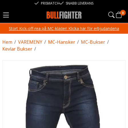
PRISMATCH
SNABB LEVERANS
0
Stort Kick-off-rea på MC-kläder! Klicka här för erbjudandena
Hem
/
VAREMENY
/
MC-Hansker
/
MC-Bukser
/
Kevlar Bukser
/