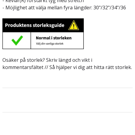
- Kevlar(R) förstärkt tyg med stretch
- Möjlighet att välja mellan fyra längder: 30"/32"/34"/36
Osäker på storlek? Skriv längd och vikt i
kommentarsfältet // Så hjälper vi dig att hitta rätt storlek.