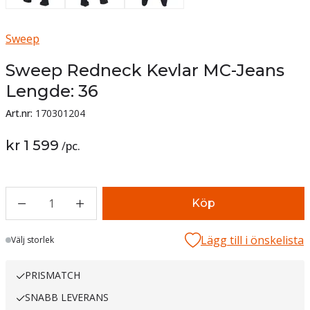
Sweep
Sweep Redneck Kevlar MC-Jeans
Lengde: 36
Art.nr:
170301204
kr 1 599
/
pc.
1
Köp
Lägg till i önskelista
Lager
Välj storlek
PRISMATCH
SNABB LEVERANS