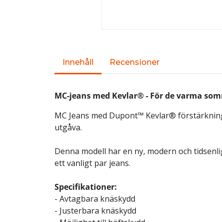
Innehåll
Recensioner
MC-jeans med Kevlar® - För de varma so
MC Jeans med Dupont™ Kevlar® förstärkninga
utgåva.
Denna modell har en ny, modern och tidsenl
ett vanligt par jeans.
Specifikationer:
- Avtagbara knäskydd
- Justerbara knäskydd