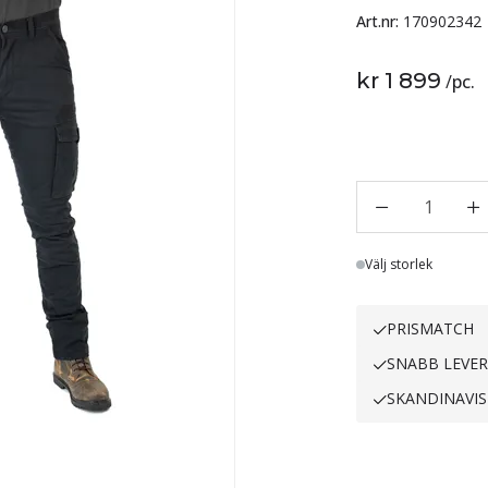
Art.nr:
170902342
kr 1 899
/
pc.
1
Lager
Välj storlek
PRISMATCH
SNABB LEVE
SKANDINAVIS