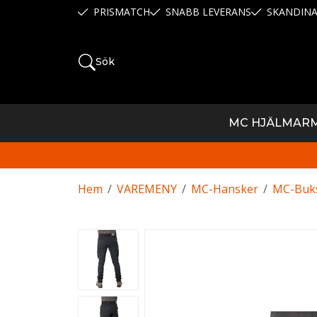
PRISMATCH
SNABB LEVERANS
SKANDINA
Sök
MC HJÄLMAR
Hem
/
VAREMENY
/
MC-Hansker
/
MC-Buk