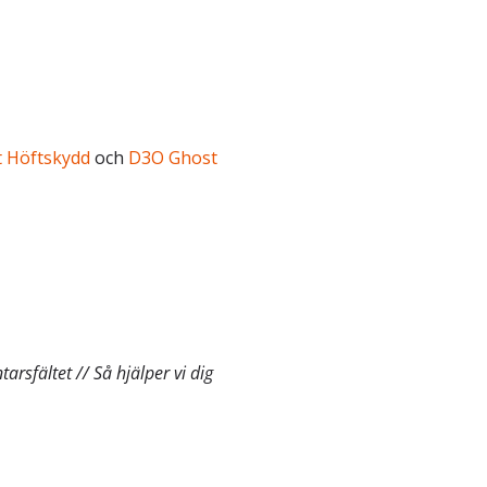
 Höftskydd
och
D3O Ghost
rsfältet // Så hjälper vi dig