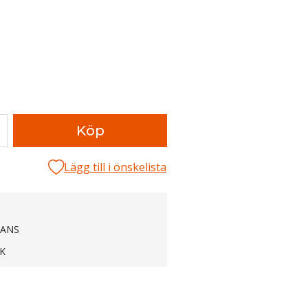
Köp
Lägg till i önskelista
RANS
K