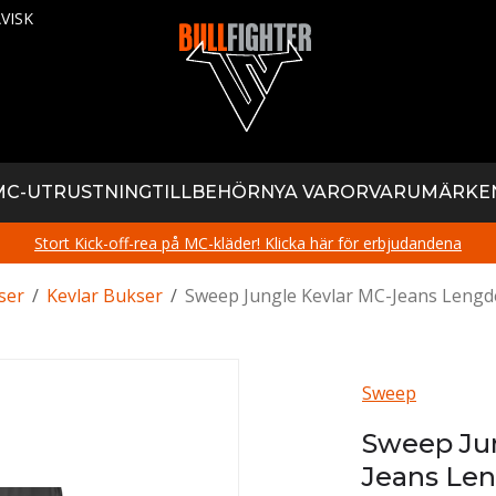
VISK
MC-UTRUSTNING
TILLBEHÖR
NYA VAROR
VARUMÄRKE
Stort Kick-off-rea på MC-kläder! Klicka här för erbjudandena
ser
/
Kevlar Bukser
/
Sweep Jungle Kevlar MC-Jeans Lengde
Sweep
Sweep Jun
Jeans Len