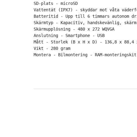
SD-plats - microSD 
Vattentät (IPX7) - skyddar mot våta väderf
Batteritid - Upp till 6 timmars autonom dri
Skärmtyp - Kapacitiv, handskevänlig, skärm
Skärmupplösning - 480 x 272 WQVGA

Anslutning - Smartphone - USB

Mått - Storlek (B x H x D) - 136,8 x 88,4 x
Vikt - 280 gram
Montera - Bilmontering - RAM-monteringskit