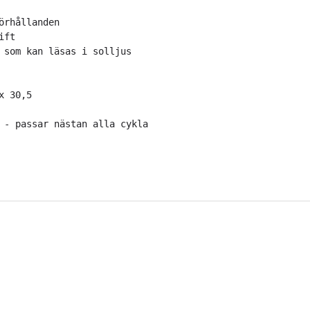
örhållanden
ft

 som kan läsas i solljus

 30,5

 - passar nästan alla cyklar