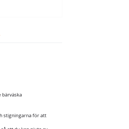
r
e bärväska
 stigningarna för att