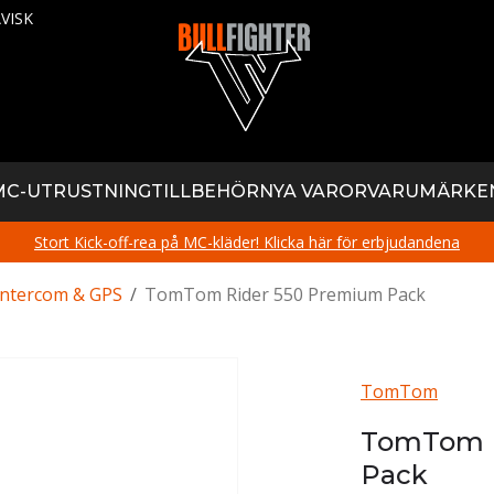
VISK
MC-UTRUSTNING
TILLBEHÖR
NYA VAROR
VARUMÄRKE
Stort Kick-off-rea på MC-kläder! Klicka här för erbjudandena
Intercom & GPS
/
TomTom Rider 550 Premium Pack
TomTom
TomTom R
Pack