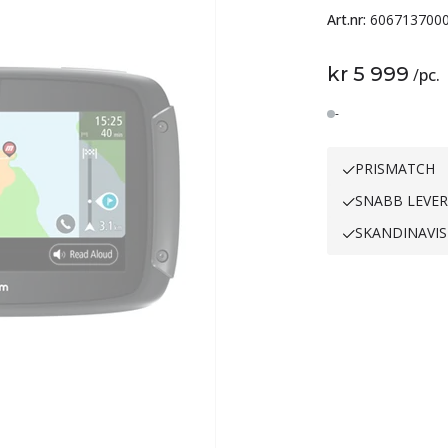
Art.nr:
606713700
kr 5 999
/
pc.
Lager
-
PRISMATCH
SNABB LEVE
SKANDINAVIS