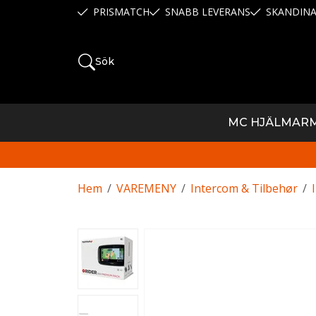
PRISMATCH
SNABB LEVERANS
SKANDINA
Sök
MC HJÄLMAR
Hem
/
VAREMENY
/
Intercom & Tilbehør
/