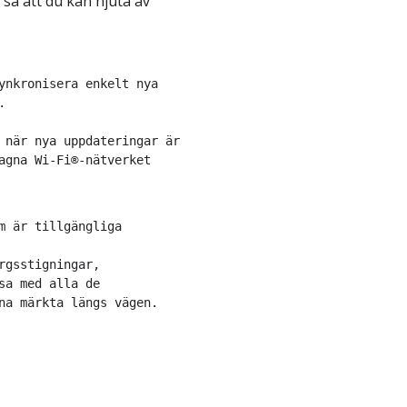
så att du kan njuta av
ynkronisera enkelt nya


 när nya uppdateringar är
agna Wi-Fi®-nätverket
m är tillgängliga
rgsstigningar,
sa med alla de
na märkta längs vägen.