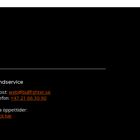
ndservice
ost:
web@bullfighter.se
efon:
+47 21 66 30 90
a öppettider:
ck här