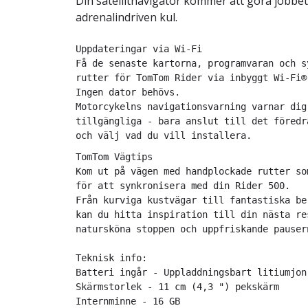
Din satellitnavigator kommer att göra jobbet 
adrenalindriven kul.
Uppdateringar via Wi-Fi

Få de senaste kartorna, programvaran och s
rutter för TomTom Rider via inbyggt Wi-Fi®.
Ingen dator behövs.

Motorcykelns navigationsvarning varnar dig
tillgängliga - bara anslut till det föredr
och välj vad du vill installera.
TomTom Vägtips

Kom ut på vägen med handplockade rutter so
för att synkronisera med din Rider 500.

Från kurviga kustvägar till fantastiska be
kan du hitta inspiration till din nästa re
natursköna stoppen och uppfriskande pauser
Teknisk info:
Batteri ingår - Uppladdningsbart litiumjon
Skärmstorlek - 11 cm (4,3 ") pekskärm
Internminne - 16 GB