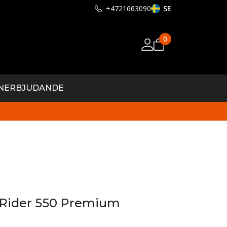
+4721663090
SE
0
N
ERBJUDANDE
ider 550 Premium