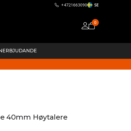
+4721663090
SE
0
N
ERBJUDANDE
ne 40mm Høytalere