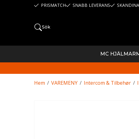
PRISMATCH
SNABB LEVERANS
SKANDINA
Sök
MC HJÄLMAR
Hem
/
VAREMENY
/
Intercom & Tilbehør
/