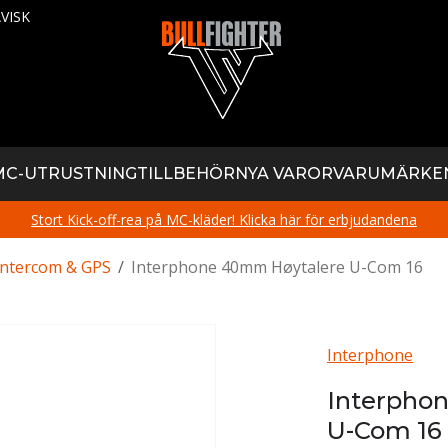
VISK
MC-UTRUSTNING
TILLBEHÖR
NYA VAROR
VARUMÄRKE
Stort Kick-off-rea på MC-kläder! Klicka här för erbjudandena
Intercom & GPS
/
Interphone 40mm Høytalere U-Com 16
Interphone
Interpho
U-Com 16