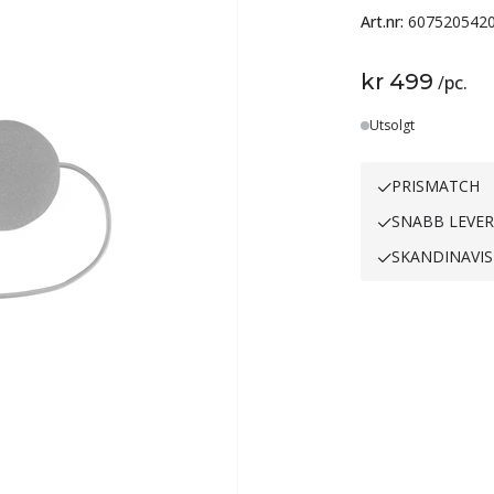
Art.nr:
607520542
kr 499
/
pc.
Lager
Utsolgt
PRISMATCH
SNABB LEVE
SKANDINAVIS