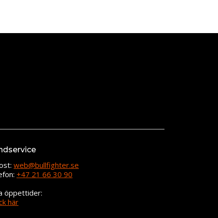
ndservice
ost:
web@bullfighter.se
efon:
+47 21 66 30 90
a öppettider:
ck här