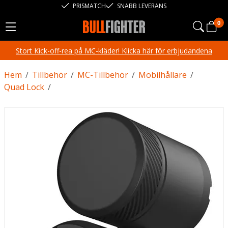
PRISMATCH
SNABB LEVERANS
0
Stort Kick-off-rea på MC-kläder! Klicka här för erbjudandena
Hem
/
Tillbehör
/
MC-Tillbehör
/
Mobilhållare
/
Quad Lock
/