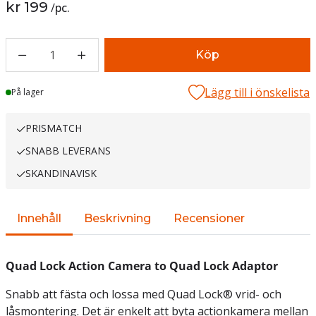
kr 199
/
pc.
1
Köp
Lägg till i önskelista
Lager
På lager
PRISMATCH
SNABB LEVERANS
SKANDINAVISK
Innehåll
Beskrivning
Recensioner
Quad Lock Action Camera to Quad Lock Adaptor
Snabb att fästa och lossa med Quad Lock® vrid- och
låsmontering. Det är enkelt att byta actionkamera mellan