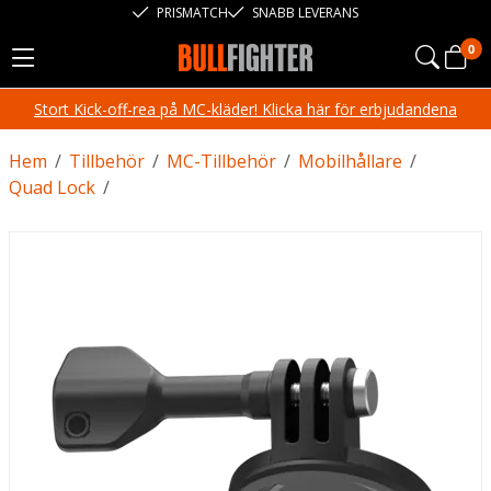
PRISMATCH
SNABB LEVERANS
0
Stort Kick-off-rea på MC-kläder! Klicka här för erbjudandena
Hem
/
Tillbehör
/
MC-Tillbehör
/
Mobilhållare
/
Quad Lock
/