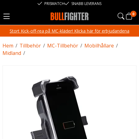
PRISMATCH
SNABB LEVERANS
0
Stort Kick-off-rea på MC-kläder! Klicka här för erbjudandena
Hem
/
Tillbehör
/
MC-Tillbehör
/
Mobilhållare
/
Midland
/