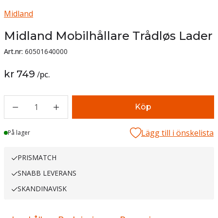
Midland
Midland Mobilhållare Trådløs Lader
Art.nr:
60501640000
kr 749
/
pc.
1
Köp
Lägg till i önskelista
Lager
På lager
PRISMATCH
SNABB LEVERANS
SKANDINAVISK