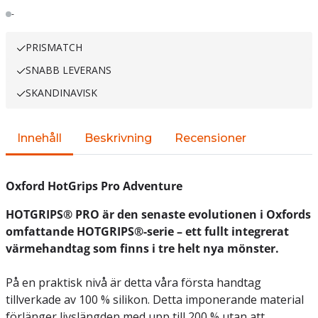
Lager
-
PRISMATCH
SNABB LEVERANS
SKANDINAVISK
Innehåll
Beskrivning
Recensioner
Oxford HotGrips Pro Adventure
HOTGRIPS® PRO är den senaste evolutionen i Oxfords
omfattande HOTGRIPS®-serie – ett fullt integrerat
värmehandtag som finns i tre helt nya mönster.
På en praktisk nivå är detta våra första handtag
tillverkade av 100 % silikon. Detta imponerande material
förlänger livslängden med upp till 200 % utan att