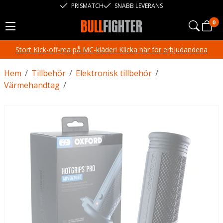
PRISMATCH
SNABB LEVERANS
0
Stort Kick-off-rea på MC-kläder! Klicka här för erbjudandena
Hem
/
Tillbehör
/
Elektronisk tillbehör
/
Värmehandtag
/