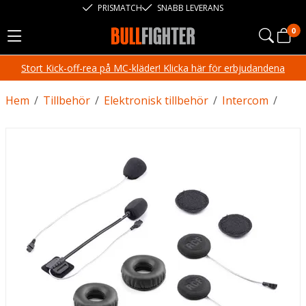
PRISMATCH
SNABB LEVERANS
0
Stort Kick-off-rea på MC-kläder! Klicka här för erbjudandena
Hem
/
Tillbehör
/
Elektronisk tillbehör
/
Intercom
/