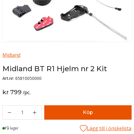
Midland
Midland BT R1 Hjelm nr 2 Kit
Art.nr:
65810050000
kr 799
/
pc.
1
Köp
Lägg till i önskelista
Lager
På lager