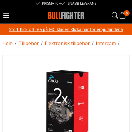
PRISMATCH
SNABB LEVERANS
0
Stort Kick-off-rea på MC-kläder! Klicka här för erbjudandena
Hem
/
Tillbehör
/
Elektronisk tillbehör
/
Intercom
/