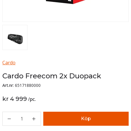
Cardo
Cardo Freecom 2x Duopack
Art.nr:
65171880000
kr 4 999
/
pc.
1
Köp