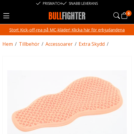
PRISMATCH
SNABB LEVERANS
0
Stort Kick-off-rea på MC-kläder! Klicka här för erbjudandena
Hem
/
Tillbehör
/
Accessoarer
/
Extra Skydd
/