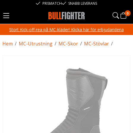
PRISMATCH
SNABB LEVERANS
0
Stort Kick-off-rea på MC-kläder! Klicka här för erbjudandena
Hem
/
MC-Utrustning
/
MC-Skor
/
MC-Stövlar
/