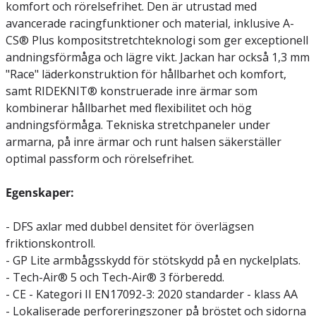
komfort och rörelsefrihet. Den är utrustad med
avancerade racingfunktioner och material, inklusive A-
CS® Plus kompositstretchteknologi som ger exceptionell
andningsförmåga och lägre vikt. Jackan har också 1,3 mm
"Race" läderkonstruktion för hållbarhet och komfort,
samt RIDEKNIT® konstruerade inre ärmar som
kombinerar hållbarhet med flexibilitet och hög
andningsförmåga. Tekniska stretchpaneler under
armarna, på inre ärmar och runt halsen säkerställer
optimal passform och rörelsefrihet.
Egenskaper:
- DFS axlar med dubbel densitet för överlägsen
friktionskontroll.
- GP Lite armbågsskydd för stötskydd på en nyckelplats.
- Tech-Air® 5 och Tech-Air® 3 förberedd.
- CE - Kategori II EN17092-3: 2020 standarder - klass AA
- Lokaliserade perforeringszoner på bröstet och sidorna