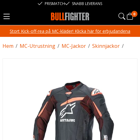
PRISMATCH
SNABB LEVERANS
0
Stort Kick-off-rea på MC-kläder! Klicka här för erbjudandena
Hem
/
MC-Utrustning
/
MC-Jackor
/
Skinnjackor
/