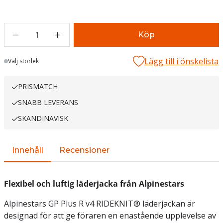
1
Köp
Lägg till i önskelista
Lager
Välj storlek
PRISMATCH
SNABB LEVERANS
SKANDINAVISK
Innehåll
Recensioner
Flexibel och luftig läderjacka från Alpinestars
Alpinestars GP Plus R v4 RIDEKNIT® läderjackan är
designad för att ge föraren en enastående upplevelse av