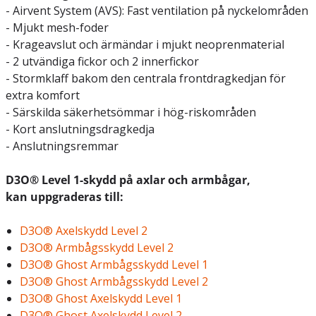
- Airvent System (AVS): Fast ventilation på nyckelområden
- Mjukt mesh-foder
- Krageavslut och ärmändar i mjukt neoprenmaterial
- 2 utvändiga fickor och 2 innerfickor
- Stormklaff bakom den centrala frontdragkedjan för
extra komfort
- Särskilda säkerhetsömmar i hög-riskområden
- Kort anslutningsdragkedja
- Anslutningsremmar
D3O® Level 1-skydd på axlar och armbågar,
kan uppgraderas till:
D3O® Axelskydd Level 2
D3O® Armbågsskydd Level 2
D3O® Ghost Armbågsskydd Level 1
D3O® Ghost Armbågsskydd Level 2
D3O® Ghost Axelskydd Level 1
D3O® Ghost Axelskydd Level 2