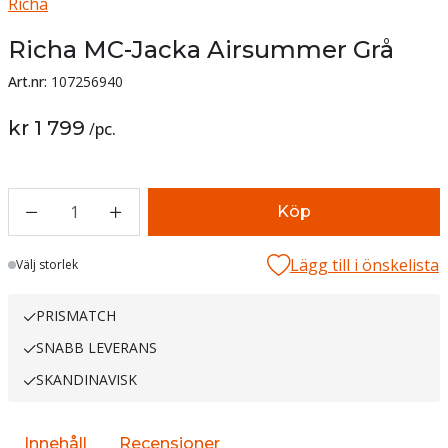
Richa
Richa MC-Jacka Airsummer Grå
Art.nr:
107256940
kr 1 799
/
pc.
1
Köp
Lägg till i önskelista
Lager
Välj storlek
PRISMATCH
SNABB LEVERANS
SKANDINAVISK
Innehåll
Recensioner