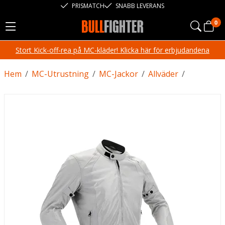
PRISMATCH
SNABB LEVERANS
0
Stort Kick-off-rea på MC-kläder! Klicka här för erbjudandena
Hem
/
MC-Utrustning
/
MC-Jackor
/
Allväder
/