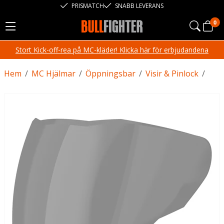
PRISMATCH
SNABB LEVERANS
0
Stort Kick-off-rea på MC-kläder! Klicka här för erbjudandena
Hem
/
MC Hjälmar
/
Öppningsbar
/
Visir & Pinlock
/