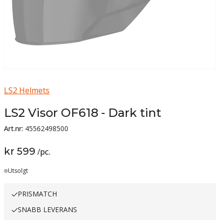
LS2 Helmets
LS2 Visor OF618 - Dark tint
Art.nr:
45562498500
kr 599
/
pc.
Lager
Utsolgt
PRISMATCH
SNABB LEVERANS