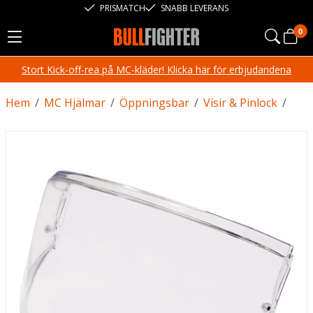
PRISMATCH
SNABB LEVERANS
0
Stort Kick-off-rea på MC-kläder! Klicka här för erbjudandena
Hem
/
MC Hjälmar
/
Öppningsbar
/
Visir & Pinlock
/