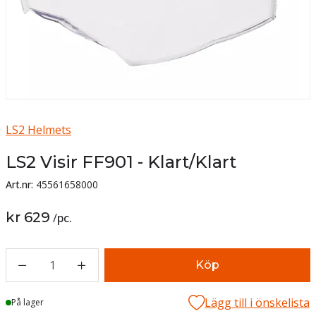
LS2 Helmets
LS2 Visir FF901 - Klart/Klart
Art.nr:
45561658000
kr 629
/
pc.
1
Köp
Lägg till i önskelista
Lager
På lager