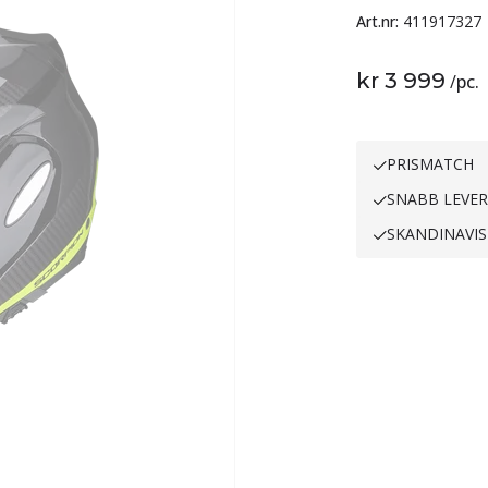
Art.nr:
411917327
kr 3 999
/
pc.
PRISMATCH
SNABB LEVE
SKANDINAVIS