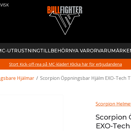
VISK
MC-UTRUSTNING
TILLBEHÖR
NYA VAROR
VARUMÄRKE
Stort Kick-off-rea på MC-kläder! Klicka här för erbjudandena
gsbare Hjälmar
/
Scorpion Öppningsbar Hjälm EXO-Tech T
Scorpion Helme
Scorpion
EXO-Tech 