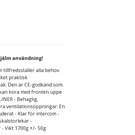
hjälm användning!
llfredsställer alla behov.
ket praktisk
bak. Den är CE-godkänd som
u kan köra med fronten uppe
LINER - Behaglig,
ra ventilationsöppningar. En
derat - Klar för intercom -
kalstorlekar -
r - Vikt 1700g +/- 50g