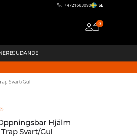
+4721663090
SE
0
N
ERBJUDANDE
rap Svart/Gul
ts
 Öppningsbar Hjälm
Trap Svart/Gul