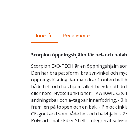
Innehåll
Recensioner
Scorpion öppningshjälm för hel- och halv
Scorpion EXO-TECH är en öppningshjälm som ti
Den har bra passform, bra synvinkel och myc
öppningslösning där man drar fronten helt 
både hel- och halvhjälm vilket betyder att d
eller nere. Nyckelfunktioner: - KWIKWICK3® 
andningsbar och avtagbar innerfodring. - 3 b
fram, en på toppen och en bak. - Pinlock inklu
CE-godkänd som både hel- och halvhjälm - 2 s
Polycarbonate Fiber Shell - Integrerat solvisi