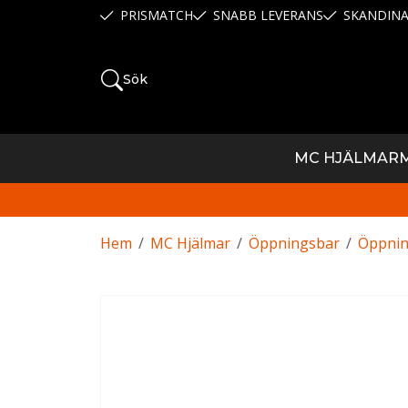
PRISMATCH
SNABB LEVERANS
SKANDINA
Sök
MC HJÄLMAR
Hem
/
MC Hjälmar
/
Öppningsbar
/
Öppnin