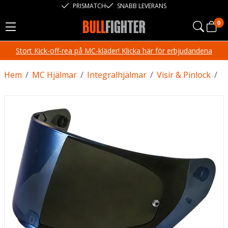
PRISMATCH
SNABB LEVERANS
0
Stort Kick-off-rea på MC-kläder! Klicka här för erbjudandena
Hem
/
MC Hjälmar
/
Integralhjälmar
/
Visir & Pinlock
/