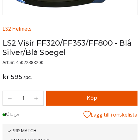
LS2 Helmets
LS2 Visir FF320/FF353/FF800 - Blå
Silver/Blå Spegel
Art.nr:
45022388200
kr 595
/
pc.
1
Köp
Lägg till i önskelista
Lager
På lager
PRISMATCH