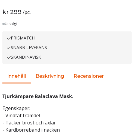
kr 299
/
pc.
Lager
Utsolgt
PRISMATCH
SNABB LEVERANS
SKANDINAVISK
Innehåll
Beskrivning
Recensioner
Tjurkämpare Balaclava Mask.
Egenskaper:
- Vindtät framdel
- Täcker bröst och axlar
- Kardborreband i nacken