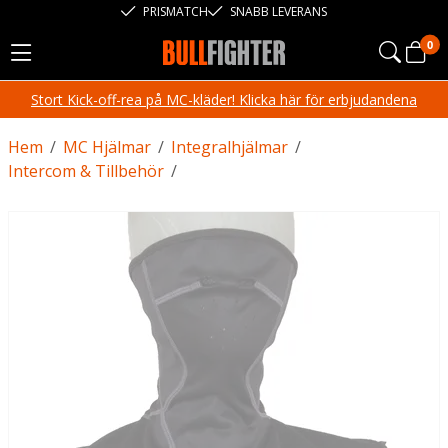
PRISMATCH
SNABB LEVERANS
0
Stort Kick-off-rea på MC-kläder! Klicka här för erbjudandena
Hem
/
MC Hjälmar
/
Integralhjälmar
/
Intercom & Tillbehör
/