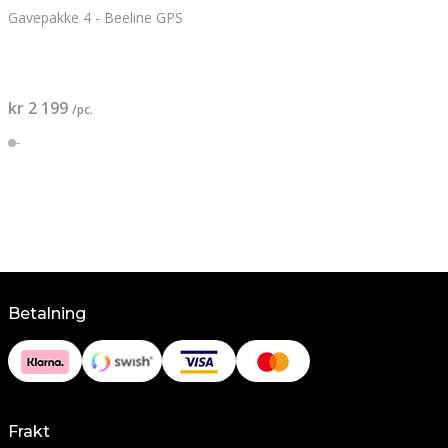
Gavepakke 4 - Beeline GPS
kr 2 199
/pc.
-
Betalning
Frakt