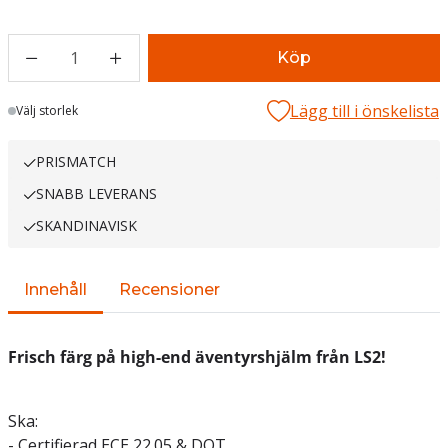
1
Köp
Lägg till i önskelista
Lager
Välj storlek
PRISMATCH
SNABB LEVERANS
SKANDINAVISK
Innehåll
Recensioner
Frisch färg på high-end äventyrshjälm från LS2!
Ska:
- Certifierad ECE 22.05 & DOT