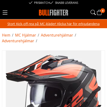
PRISMATCH
SNABB LEVERANS
0
Stort Kick-off-rea på MC-kläder! Klicka här för erbjudandena
Hem
/
MC Hjälmar
/
Adventurehjälmar
/
Adventurehjälmar
/